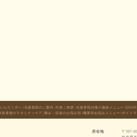
いただく方へ
|
当接骨院のご案内
|
代表ご挨拶
|
当接骨院自慢の施術メニュー
|
GEO
産前産後のマタニティケア
|
痛み・症状のお悩み別
|
職業別お悩みメニュー
|
サイトマ
所在地
〒507-0