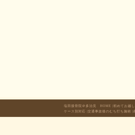
塩田接骨院＠多治見 HOME
|
初めてお越し
ケース別対応
|
交通事故後のむち打ち施術
|