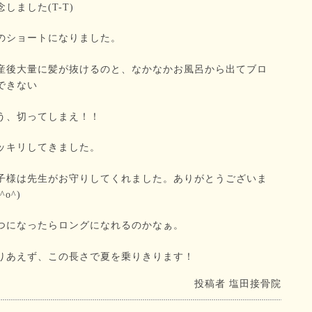
念しました(T-T)
のショートになりました。
産後大量に髪が抜けるのと、なかなかお風呂から出てブロ
できない
う、切ってしまえ！！
ッキリしてきました。
子様は先生がお守りしてくれました。ありがとうございま
^o^)
つになったらロングになれるのかなぁ。
りあえず、この長さで夏を乗りきります！
投稿者
塩田接骨院