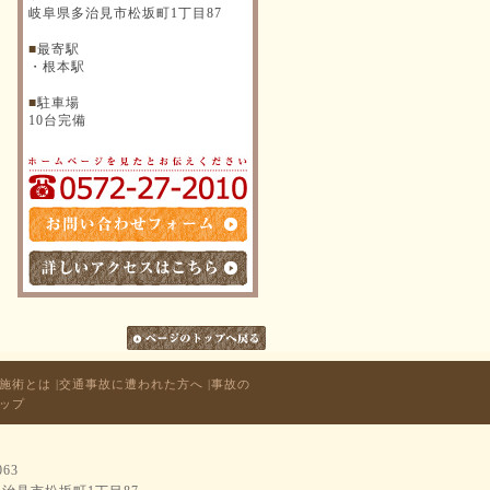
岐阜県多治見市松坂町1丁目87
■
最寄駅
・根本駅
■
駐車場
10台完備
N施術とは
|
交通事故に遭われた方へ
|
事故の
ップ
063