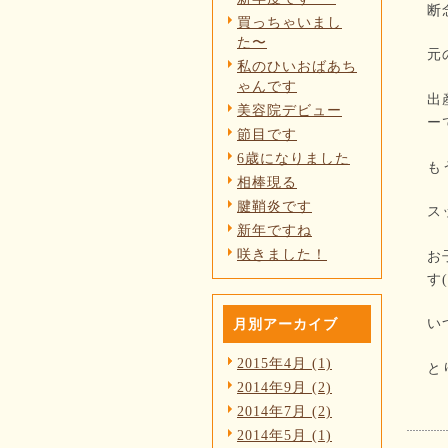
断
買っちゃいまし
た〜
元
私のひいおばあち
ゃんです
出
美容院デビュー
ー
節目です
6歳になりました
も
相棒現る
腱鞘炎です
ス
新年ですね
咲きました！
お
す(
い
月別アーカイブ
2015年4月 (1)
と
2014年9月 (2)
2014年7月 (2)
2014年5月 (1)