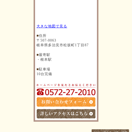
大きな地図で見る
■
住所
〒507-0063
岐阜県多治見市松坂町1丁目87
■
最寄駅
・根本駅
■
駐車場
10台完備