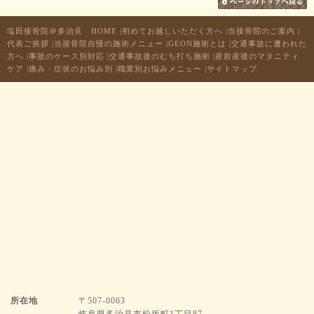
塩田接骨院＠多治見 HOME
|
初めてお越しいただく方へ
|
当接骨院のご案内
|
代表ご挨拶
|
当接骨院自慢の施術メニュー
|
GEON施術とは
|
交通事故に遭われた
方へ
|
事故のケース別対応
|
交通事故後のむち打ち施術
|
産前産後のマタニティ
ケア
|
痛み・症状のお悩み別
|
職業別お悩みメニュー
|
サイトマップ
所在地
〒507-0063
岐阜県多治見市松坂町1丁目87