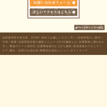
塩田接骨院＠多治見 HOME
|
初めてお越しいただく方へ
|
当接骨院のご案内
|
代表ご挨拶
|
当接骨院自慢の施術メニュー
|
GEON施術とは
|
交通事故に遭われた
方へ
|
事故のケース別対応
|
交通事故後のむち打ち施術
|
産前産後のマタニティ
ケア
|
痛み・症状のお悩み別
|
職業別お悩みメニュー
|
サイトマップ