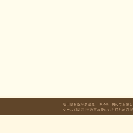
塩田接骨院＠多治見 HOME
|
初めてお越し
ケース別対応
|
交通事故後のむち打ち施術
|