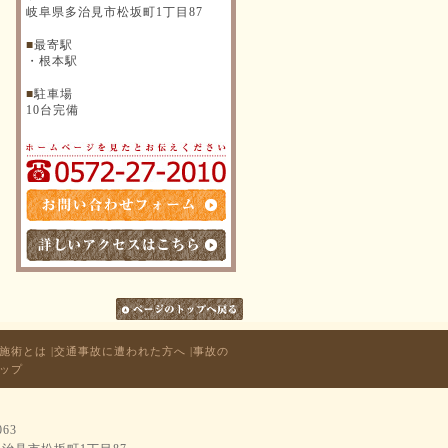
岐阜県多治見市松坂町1丁目87
■
最寄駅
・根本駅
■
駐車場
10台完備
N施術とは
|
交通事故に遭われた方へ
|
事故の
ップ
063