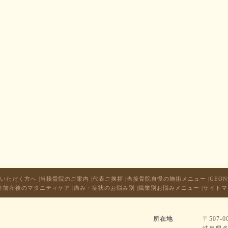
いただく方へ
|
当接骨院のご案内
|
代表ご挨拶
|
当接骨院自慢の施術メニュー
|
GEO
産前産後のマタニティケア
|
痛み・症状のお悩み別
|
職業別お悩みメニュー
|
サイトマ
所在地
〒507-0