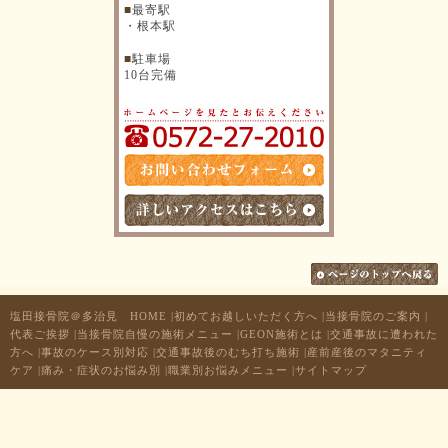
■
最寄駅
・根本駅
■
駐車場
10台完備
塩田接骨院＠多治見 HOME
|
初めてお越しいただく方へ
|
当接骨院のご案内
|
代表ご挨拶
|
当接骨院自慢の施術メニュー
|
GEON施術とは
|
交通事故に遭われた
方へ
|
事故のケース別対応
|
交通事故後のむち打ち施術
|
産前産後のマタニティ
ケア
|
痛み・症状のお悩み別
|
職業別お悩みメニュー
|
サイトマップ