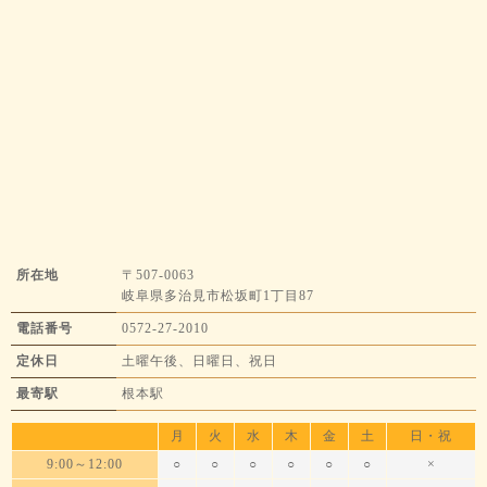
所在地
〒507-0063
岐阜県多治見市松坂町1丁目87
電話番号
0572-27-2010
定休日
土曜午後、日曜日、祝日
最寄駅
根本駅
月
火
水
木
金
土
日・祝
9:00～12:00
○
○
○
○
○
○
×