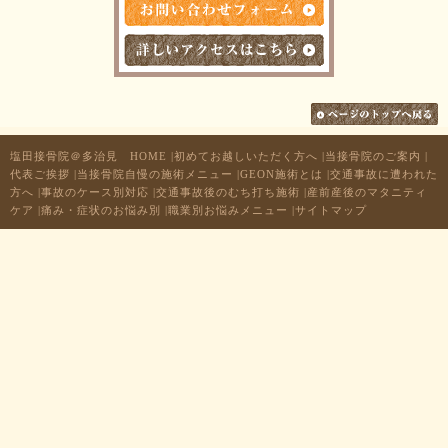
塩田接骨院＠多治見 HOME
|
初めてお越しいただく方へ
|
当接骨院のご案内
|
代表ご挨拶
|
当接骨院自慢の施術メニュー
|
GEON施術とは
|
交通事故に遭われた
方へ
|
事故のケース別対応
|
交通事故後のむち打ち施術
|
産前産後のマタニティ
ケア
|
痛み・症状のお悩み別
|
職業別お悩みメニュー
|
サイトマップ