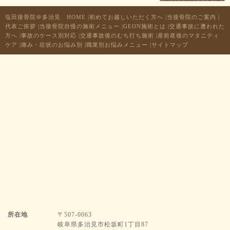
塩田接骨院＠多治見 HOME
|
初めてお越しいただく方へ
|
当接骨院のご案内
|
代表ご挨拶
|
当接骨院自慢の施術メニュー
|
GEON施術とは
|
交通事故に遭われた
方へ
|
事故のケース別対応
|
交通事故後のむち打ち施術
|
産前産後のマタニティ
ケア
|
痛み・症状のお悩み別
|
職業別お悩みメニュー
|
サイトマップ
所在地
〒507-0063
岐阜県多治見市松坂町1丁目87