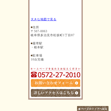
大きな地図で見る
■
住所
〒507-0063
岐阜県多治見市松坂町1丁目87
■
最寄駅
・根本駅
■
駐車場
10台完備