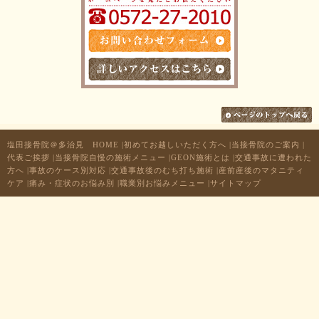
塩田接骨院＠多治見 HOME
|
初めてお越しいただく方へ
|
当接骨院のご案内
|
代表ご挨拶
|
当接骨院自慢の施術メニュー
|
GEON施術とは
|
交通事故に遭われた
方へ
|
事故のケース別対応
|
交通事故後のむち打ち施術
|
産前産後のマタニティ
ケア
|
痛み・症状のお悩み別
|
職業別お悩みメニュー
|
サイトマップ