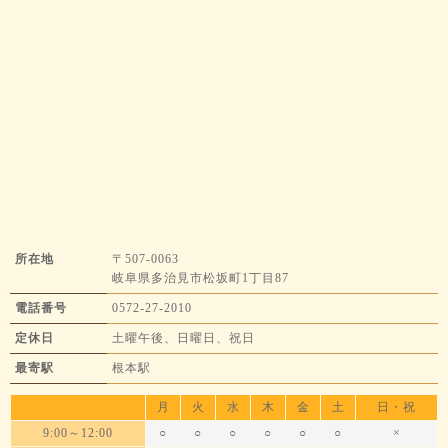
所在地
〒507-0063
岐阜県多治見市松坂町1丁目87
電話番号
0572-27-2010
定休日
土曜午後、日曜日、祝日
最寄駅
根本駅
月
火
水
木
金
土
日・祝
9:00～12:00
○
○
○
○
○
○
×