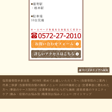
■
最寄駅
・根本駅
■
駐車場
10台完備
塩田接骨院＠多治見 HOME
|
初めてお越しいただく方へ
|
当接骨院のご案内
|
代表ご挨拶
|
当接骨院自慢の施術メニュー
|
GEON施術とは
|
交通事故に遭われた
方へ
|
事故のケース別対応
|
交通事故後のむち打ち施術
|
産前産後のマタニティ
ケア
|
痛み・症状のお悩み別
|
職業別お悩みメニュー
|
サイトマップ