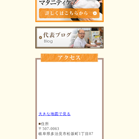
大きな地図で見る
■
住所
〒507-0063
岐阜県多治見市松坂町1丁目87