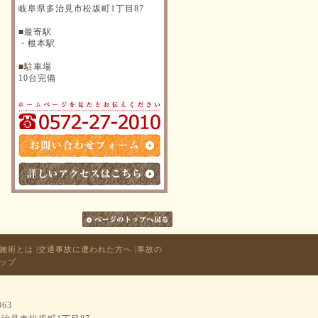
岐阜県多治見市松坂町1丁目87
■
最寄駅
・根本駅
■
駐車場
10台完備
N施術とは
|
交通事故に遭われた方へ
|
事故の
ップ
063