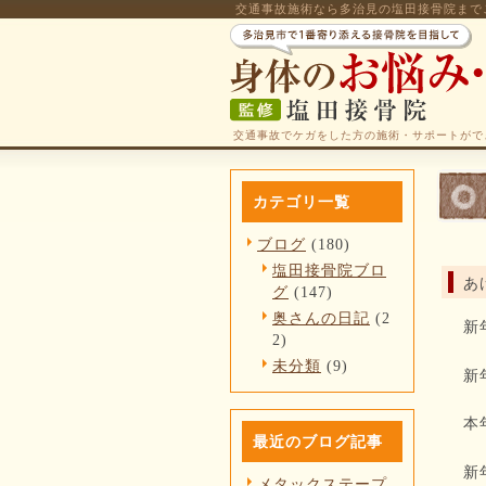
交通事故施術なら多治見の塩田接骨院まで
交通事故でケガをした方の施術・サポートがで
カテゴリ一覧
ブログ
(180)
塩田接骨院ブロ
あ
グ
(147)
奥さんの日記
(2
新
2)
未分類
(9)
新
本
最近のブログ記事
新
メタックステープ