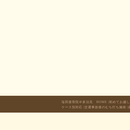
塩田接骨院＠多治見 HOME
|
初めてお越し
ケース別対応
|
交通事故後のむち打ち施術
|