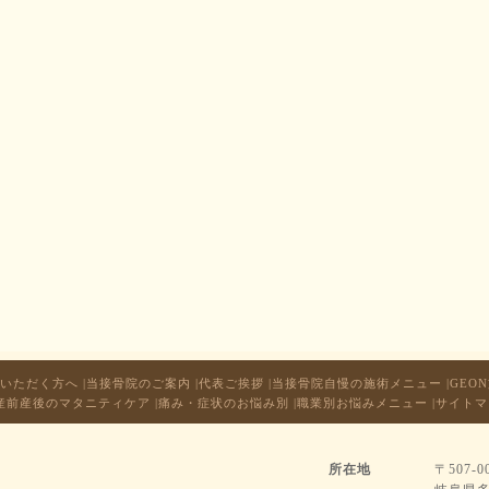
いただく方へ
|
当接骨院のご案内
|
代表ご挨拶
|
当接骨院自慢の施術メニュー
|
GEO
産前産後のマタニティケア
|
痛み・症状のお悩み別
|
職業別お悩みメニュー
|
サイトマ
所在地
〒507-0