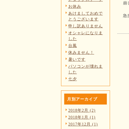
崩
お休み
あけましておめで
急
とうございます
申し訳ありません
オシャレになりま
した
台風
休みません！
暑いです
パソコンが壊れま
した
七夕
月別アーカイブ
2018年2月 (2)
2018年1月 (1)
2017年12月 (1)