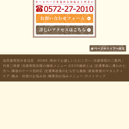
塩田接骨院＠多治見 HOME
|
初めてお越しいただく方へ
|
当接骨院のご案内
|
代表ご挨拶
|
当接骨院自慢の施術メニュー
|
GEON施術とは
|
交通事故に遭われた
方へ
|
事故のケース別対応
|
交通事故後のむち打ち施術
|
産前産後のマタニティ
ケア
|
痛み・症状のお悩み別
|
職業別お悩みメニュー
|
サイトマップ