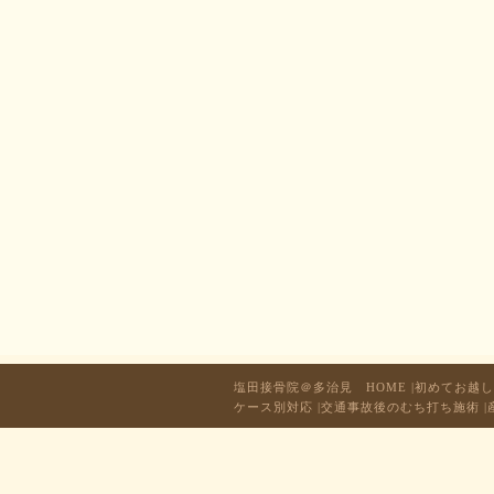
塩田接骨院＠多治見 HOME
|
初めてお越し
ケース別対応
|
交通事故後のむち打ち施術
|