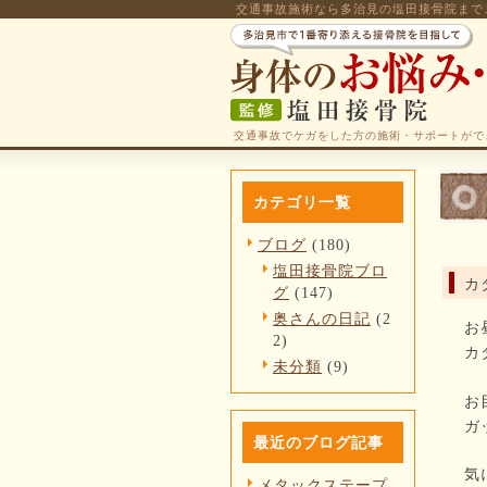
交通事故施術なら多治見の塩田接骨院まで
交通事故でケガをした方の施術・サポートがで
カテゴリ一覧
ブログ
(180)
塩田接骨院ブロ
カ
グ
(147)
奥さんの日記
(2
お
2)
カ
未分類
(9)
お目
ガ
最近のブログ記事
気
メタックステープ