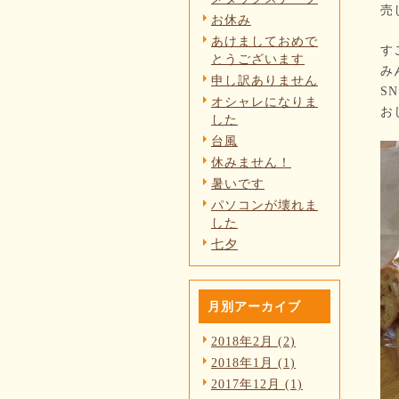
売
お休み
あけましておめで
す
とうございます
み
申し訳ありません
S
オシャレになりま
お
した
台風
休みません！
暑いです
パソコンが壊れま
した
七夕
月別アーカイブ
2018年2月 (2)
2018年1月 (1)
2017年12月 (1)