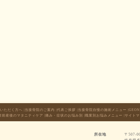
いただく方へ
|
当接骨院のご案内
|
代表ご挨拶
|
当接骨院自慢の施術メニュー
|
GEO
産前産後のマタニティケア
|
痛み・症状のお悩み別
|
職業別お悩みメニュー
|
サイトマ
所在地
〒507-0