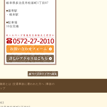
岐阜県多治見市松坂町1丁目87
■
最寄駅
・根本駅
■
駐車場
10台完備
N施術とは
|
交通事故に遭われた方へ
|
事故の
ップ
063