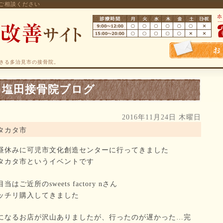
ご相談ください
きる多治見市の接骨院。
塩田接骨院ブログ
2016年11月24日 木曜日
タカタ市
昼休みに可児市文化創造センターに行ってきました
タカタ市というイベントです
当はご近所のsweets factory nさん
ッチリ購入してきました
になるお店が沢山ありましたが、行ったのが遅かった…完