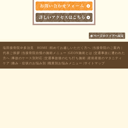
塩田接骨院＠多治見 HOME
|
初めてお越しいただく方へ
|
当接骨院のご案内
|
代表ご挨拶
|
当接骨院自慢の施術メニュー
|
GEON施術とは
|
交通事故に遭われた
方へ
|
事故のケース別対応
|
交通事故後のむち打ち施術
|
産前産後のマタニティ
ケア
|
痛み・症状のお悩み別
|
職業別お悩みメニュー
|
サイトマップ